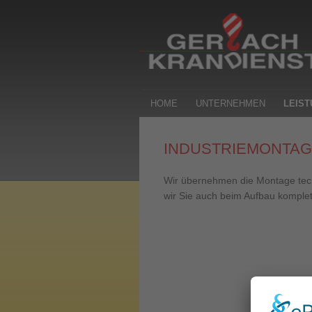
Hauptmenü
HOME
UNTERNEHMEN
LEIS
Zum
Zum
Inhalt
sekundären
INDUSTRIEMONTA
wechseln
Inhalt
Wir übernehmen die Montage tech
wir Sie auch beim Aufbau komple
wechseln