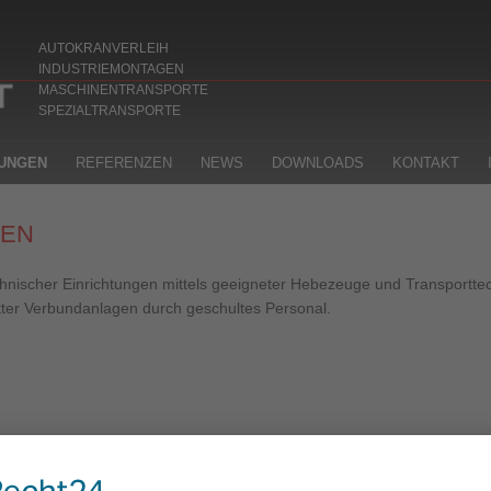
AUTOKRANVERLEIH
INDUSTRIEMONTAGEN
MASCHINENTRANSPORTE
SPEZIALTRANSPORTE
TUNGEN
REFERENZEN
NEWS
DOWNLOADS
KONTAKT
GEN
nischer Einrichtungen mittels geeigneter Hebezeuge und Transporttec
tter Verbundanlagen durch geschultes Personal.